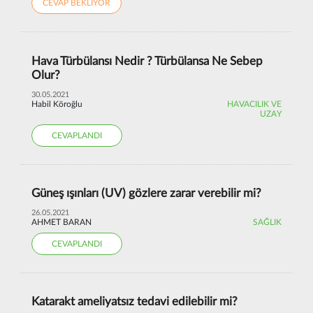
CEVAP BEKLİYOR
Hava Türbülansı Nedir ? Türbülansa Ne Sebep
Olur?
30.05.2021
Habil Köroğlu
HAVACILIK VE
UZAY
CEVAPLANDI
Güneş ışınları (UV) gözlere zarar verebilir mi?
26.05.2021
AHMET BARAN
SAĞLIK
CEVAPLANDI
Katarakt ameliyatsız tedavi edilebilir mi?