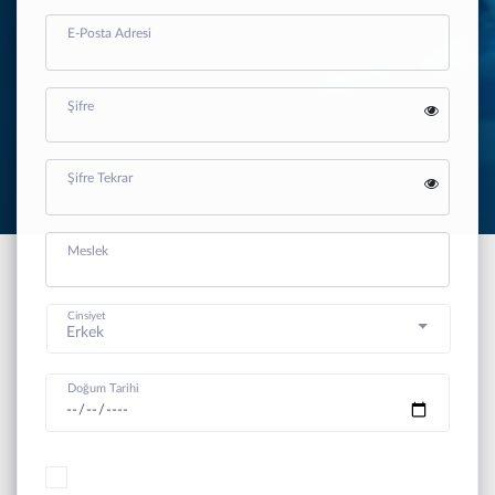
E-Posta Adresi
Şifre
Şifre Tekrar
Meslek
Cinsiyet
Erkek
Doğum Tarihi