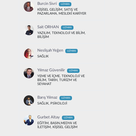
Burcin Sivri
UZMAN
KİŞİSEL GELİŞİM, SATIŞ VE
PAZARLAMA, MESLEKİ KARİYER
Sait ORHAN
UZMAN
YAZILIM, TEKNOLOJİ VE BİLİM,
BİLİŞİM
Neslişah Yeğen
UZMAN
SAĞLIK
Yılmaz Güvenilir
UZMAN
YEME VE İÇME, TEKNOLOJİ VE
BİLİM, TARİH, TURİZM VE
SEYAHAT
Barış Yılmaz
UZMAN
SAĞLIK, PSİKOLOJİ
Gurbet Altay
UZMAN
EĞİTİM, BASIN,MEDYA VE
İLETİŞİM, KİŞİSEL GELİŞİM