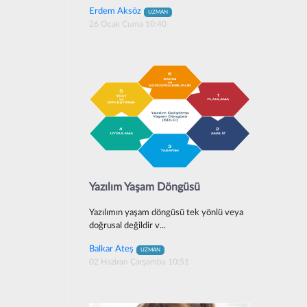
Erdem Aksöz
UZMAN
26 Ocak Cuma 10:40
Yazılım Yaşam Döngüsü
Yazılımın yaşam döngüsü tek yönlü veya
doğrusal değildir v...
Balkar Ateş
UZMAN
02 Haziran Çarşamba 10:51