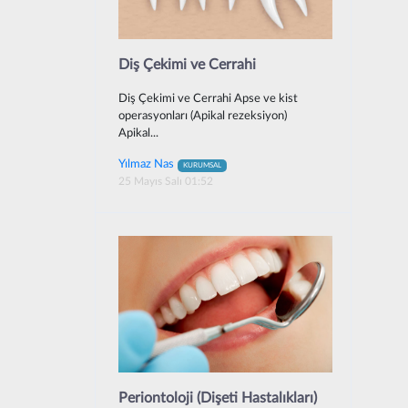
Diş Çekimi ve Cerrahi
Diş Çekimi ve Cerrahi Apse ve kist
operasyonları (Apikal rezeksiyon)
Apikal...
Yılmaz Nas
KURUMSAL
25 Mayıs Salı 01:52
Periontoloji (Dişeti Hastalıkları)