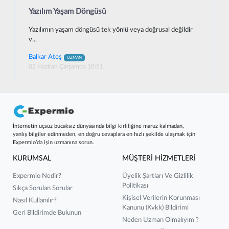
Yazılım Yaşam Döngüsü
Yazılımın yaşam döngüsü tek yönlü veya doğrusal değildir
v...
Balkar Ateş
UZMAN
02 Haziran Çarşamba 10:51
İnternetin uçsuz bucaksız dünyasında bilgi kirliliğine maruz kalmadan,
yanlış bilgiler edinmeden, en doğru cevaplara en hızlı şekilde ulaşmak için
Expermio’da işin uzmanına sorun.
KURUMSAL
MÜŞTERİ HİZMETLERİ
Expermio Nedir?
Üyelik Şartları Ve Gizlilik
Politikası
Sıkça Sorulan Sorular
Kişisel Verilerin Korunması
Nasıl Kullanılır?
Kanunu (kvkk) Bildirimi
Geri Bildirimde Bulunun
Neden Uzman Olmalıyım ?