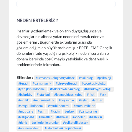
NEDEN ERTELERİZ ?
İnsanları gözlemlemek ve onların duygu,düşünce ve
davranışlarının altında yatan nedenleri merak eder ve
gözlemlerim . Bugünlerde akranlarım arasında
gözlemlediğim en büyük problem şu : ERTELEME Gençlik
dönemlerinizde yaşadığınız psikolojik nedenli sorunları o
dönem içersinde çöz(E)meyip yetişkinlik ve daha yaşlılık
problemlerinde tekrardan...
Etiketler :
#uzmanpsikologbarışyılmaz
#psikolog
#psikoloji
#terapi
#danışmanlık
#bireyselterapi
#çocukpsikoloğu
#yetişkinlikdönmei
#bakırköydepsikolog
#bakırköypsikoloğu
#bakırköy
#istanbul
#istanbuldapsikolog
#ilişki
#aşk
#evlilik
#mutsuzevlilik
#boşanmak
#eşler
#çiftler
#sevgililikdönemi
#ayrılıkdönemi
#mutsuzaileler
#mutluaile
#eşim
#kadın
#erkek
#çalışananne
#çalışababa
#ihmaller
#babalar
#anneler
#disleksi
#dehb
#psikolojiksorunlar
#psikolojikdestek
#onlinerandevu
#istanbulpsikolojiatölyesi