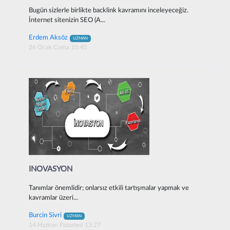
Bugün sizlerle birlikte backlink kavramını inceleyeceğiz.
İnternet sitenizin SEO (A...
Erdem Aksöz
UZMAN
26 Ocak Cuma 10:40
INOVASYON
Tanımlar önemlidir; onlarsız etkili tartışmalar yapmak ve
kavramlar üzeri...
Burcin Sivri
UZMAN
14 Haziran Pazartesi 13:27