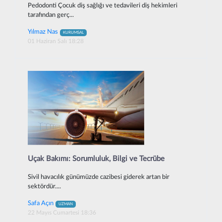
Pedodonti Çocuk diş sağlığı ve tedavileri diş hekimleri
tarafından gerç...
Yılmaz Nas
KURUMSAL
01 Haziran Salı 18:28
Uçak Bakımı: Sorumluluk, Bilgi ve Tecrübe
Sivil havacılık günümüzde cazibesi giderek artan bir
sektördür....
Safa Açın
UZMAN
22 Mayıs Cumartesi 18:36