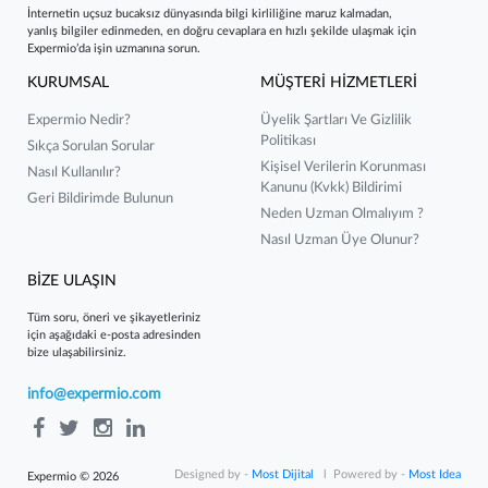
İnternetin uçsuz bucaksız dünyasında bilgi kirliliğine maruz kalmadan,
yanlış bilgiler edinmeden, en doğru cevaplara en hızlı şekilde ulaşmak için
Expermio’da işin uzmanına sorun.
KURUMSAL
MÜŞTERİ HİZMETLERİ
Expermio Nedir?
Üyelik Şartları Ve Gizlilik
Politikası
Sıkça Sorulan Sorular
Kişisel Verilerin Korunması
Nasıl Kullanılır?
Kanunu (kvkk) Bildirimi
Geri Bildirimde Bulunun
Neden Uzman Olmalıyım ?
Nasıl Uzman Üye Olunur?
BİZE ULAŞIN
Tüm soru, öneri ve şikayetleriniz
için aşağıdaki e-posta adresinden
bize ulaşabilirsiniz.
info@expermio.com
Designed by -
Most Dijital
l Powered by -
Most Idea
Expermio © 2026