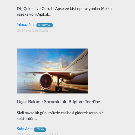
Diş Çekimi ve Cerrahi Apse ve kist operasyonları (Apikal
rezeksiyon) Apikal...
Yılmaz Nas
KURUMSAL
25 Mayıs Salı 01:52
Uçak Bakımı: Sorumluluk, Bilgi ve Tecrübe
Sivil havacılık günümüzde cazibesi giderek artan bir
sektördür....
Safa Açın
UZMAN
22 Mayıs Cumartesi 18:36