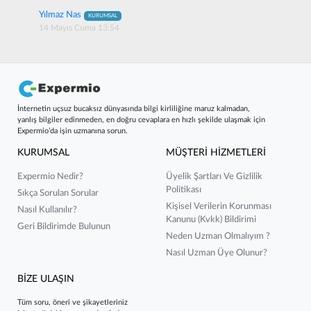
Yılmaz Nas
KURUMSAL
14 Mayıs Cuma 13:54
İnternetin uçsuz bucaksız dünyasında bilgi kirliliğine maruz kalmadan,
yanlış bilgiler edinmeden, en doğru cevaplara en hızlı şekilde ulaşmak için
Expermio’da işin uzmanına sorun.
KURUMSAL
MÜŞTERİ HİZMETLERİ
Expermio Nedir?
Üyelik Şartları Ve Gizlilik
Politikası
Sıkça Sorulan Sorular
Kişisel Verilerin Korunması
Nasıl Kullanılır?
Kanunu (kvkk) Bildirimi
Geri Bildirimde Bulunun
Neden Uzman Olmalıyım ?
Nasıl Uzman Üye Olunur?
BİZE ULAŞIN
Tüm soru, öneri ve şikayetleriniz