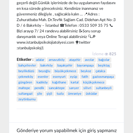
geçerli değil.Günlük işlerinizde de bu uygulamanın faydasını
en kısa sürede göreceksiniz. Kendinize inanmanız ve
güvenmeniz dileğiyle , sağlıcakla kalın … 📍Adres :
Zuhuratbaba Mah. Dr.Tevfik Sağlam Cad. Didehan Apt No :3
D / 6 Bakırköy – İstanbul ☎Telefon : 0533 509 35 75 📞
Bizi arayıp 7/ 24 randevu alabilirsiniz 📝Soru sorup
danışmanlık veya Online Terapi alabilirsiniz 🔍🔎
www.istanbulpsikolojiatolyesi.com 🐥twitter
:stanbulpskoloj1
İzleme
825
Etiketler :
adalar
arnavutköy
ataşehir
avcılar
bağcılar
bahçelievler
bakırköy
başakşehir
bayrampaşa
beşiktaş
beylikdüzü
beyoğlu
büyükçekmece
beykoz
çatalca
çekmeköy
esenler
esenyurt
eyüp
fatih
gaziosmanpaşa
güngören
kadıköy
kağıthane
kartal
küçükçekmece
maltepe
pendik
sancaktepe
sarıyer
silivri
sultanbeyli
sultangazi
şile
şişli
tuzla
ümraniye
üsküdar
zeytinburnu
Gönderiye yorum yapabilmek için giriş yapmanız