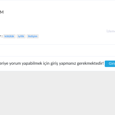
IM
İzle
r :
kötülük
iyilik
iletişim
riye yorum yapabilmek için giriş yapmanız gerekmektedir!
Giri