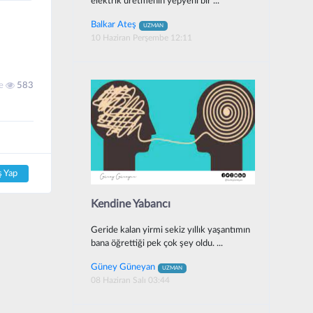
elektrik üretmenin yepyeni bir ...
Balkar Ateş
UZMAN
10 Haziran Perşembe 12:11
me
583
ş Yap
Kendine Yabancı
Geride kalan yirmi sekiz yıllık yaşantımın
bana öğrettiği pek çok şey oldu. ...
Güney Güneyan
UZMAN
08 Haziran Salı 03:44