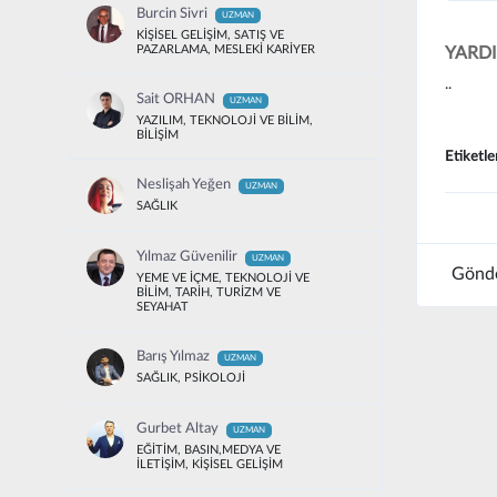
Burcin Sivri
UZMAN
KİŞİSEL GELİŞİM, SATIŞ VE
PAZARLAMA, MESLEKİ KARİYER
YARD
..
Sait ORHAN
UZMAN
YAZILIM, TEKNOLOJİ VE BİLİM,
BİLİŞİM
Etiketle
Neslişah Yeğen
UZMAN
SAĞLIK
Yılmaz Güvenilir
UZMAN
Gönde
YEME VE İÇME, TEKNOLOJİ VE
BİLİM, TARİH, TURİZM VE
SEYAHAT
Barış Yılmaz
UZMAN
SAĞLIK, PSİKOLOJİ
Gurbet Altay
UZMAN
EĞİTİM, BASIN,MEDYA VE
İLETİŞİM, KİŞİSEL GELİŞİM