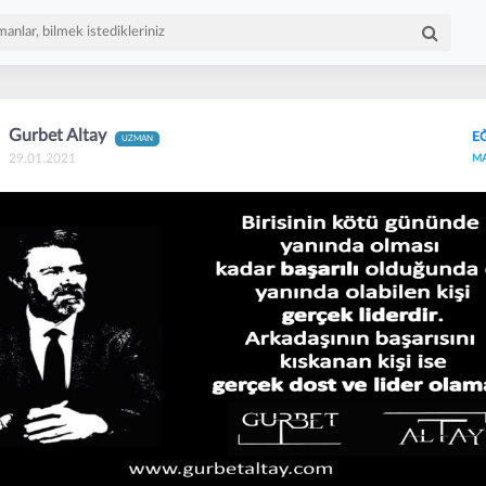
Gurbet Altay
EĞ
UZMAN
29.01.2021
M