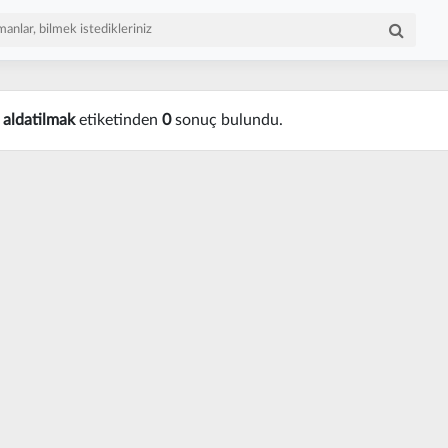
n
aldatilmak
etiketinden
0
sonuç bulundu.