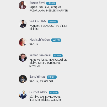
Burcin Sivri
UZMAN
KİŞİSEL GELİŞİM, SATIŞ VE
PAZARLAMA, MESLEKİ KARİYER
Sait ORHAN
UZMAN
YAZILIM, TEKNOLOJİ VE BİLİM,
BİLİŞİM
Neslişah Yeğen
UZMAN
SAĞLIK
Yılmaz Güvenilir
UZMAN
YEME VE İÇME, TEKNOLOJİ VE
BİLİM, TARİH, TURİZM VE
SEYAHAT
Barış Yılmaz
UZMAN
SAĞLIK, PSİKOLOJİ
Gurbet Altay
UZMAN
EĞİTİM, BASIN,MEDYA VE
İLETİŞİM, KİŞİSEL GELİŞİM