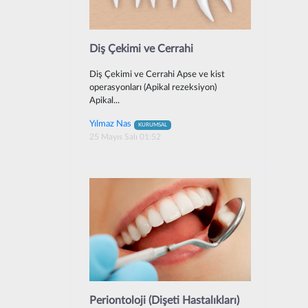
Diş Çekimi ve Cerrahi
Diş Çekimi ve Cerrahi Apse ve kist
operasyonları (Apikal rezeksiyon)
Apikal...
Yılmaz Nas
KURUMSAL
25 Mayıs Salı 01:52
Periontoloji (Dişeti Hastalıkları)