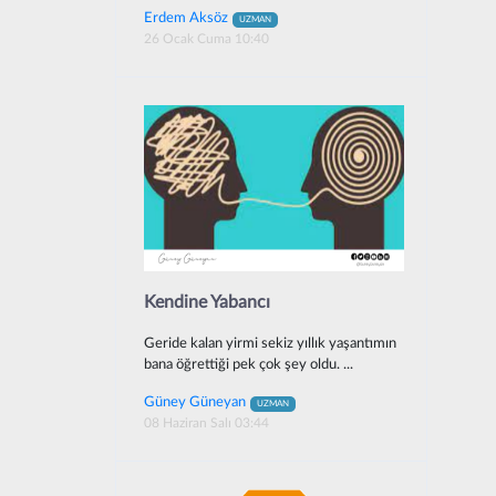
Erdem Aksöz
UZMAN
26 Ocak Cuma 10:40
Kendine Yabancı
Geride kalan yirmi sekiz yıllık yaşantımın
bana öğrettiği pek çok şey oldu. ...
Güney Güneyan
UZMAN
08 Haziran Salı 03:44