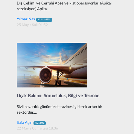
Diş Çekimi ve Cerrahi Apse ve kist operasyonları (Apikal
rezeksiyon) Apikal...
Yılmaz Nas
KURUMSAL
25 Mayıs Salı 01:52
Uçak Bakımı: Sorumluluk, Bilgi ve Tecrübe
Sivil havacılık günümüzde cazibesi giderek artan bir
sektördür....
Safa Açın
UZMAN
22 Mayıs Cumartesi 18:36