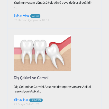
Yazılımın yaşam döngüsü tek yönlü veya doğrusal değildir
v...
Balkar Ateş
UZMAN
02 Haziran Çarşamba 10:51
Diş Çekimi ve Cerrahi
Diş Çekimi ve Cerrahi Apse ve kist operasyonları (Apikal
rezeksiyon) Apikal...
Yılmaz Nas
KURUMSAL
25 Mayıs Salı 01:52