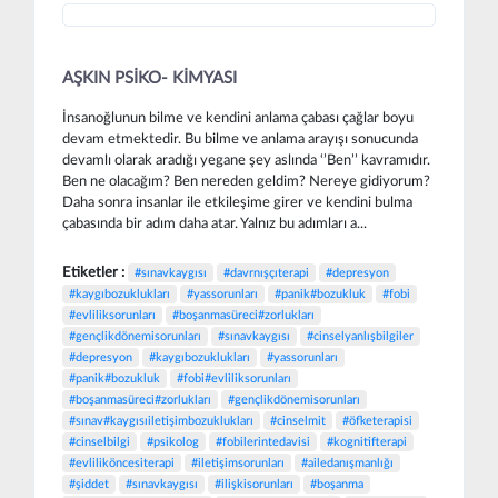
AŞKIN PSİKO- KİMYASI
İnsanoğlunun bilme ve kendini anlama çabası çağlar boyu
devam etmektedir. Bu bilme ve anlama arayışı sonucunda
devamlı olarak aradığı yegane şey aslında ‘’Ben’’ kavramıdır.
Ben ne olacağım? Ben nereden geldim? Nereye gidiyorum?
Daha sonra insanlar ile etkileşime girer ve kendini bulma
çabasında bir adım daha atar. Yalnız bu adımları a...
Etiketler :
#sınavkaygısı
#davrnışçıterapi
#depresyon
#kaygıbozuklukları
#yassorunları
#panik#bozukluk
#fobi
#evliliksorunları
#boşanmasüreci#zorlukları
#gençlikdönemisorunları
#sınavkaygısı
#cinselyanlışbilgiler
#depresyon
#kaygıbozuklukları
#yassorunları
#panik#bozukluk
#fobi#evliliksorunları
#boşanmasüreci#zorlukları
#gençlikdönemisorunları
#sınav#kaygısıiletişimbozuklukları
#cinselmit
#öfketerapisi
#cinselbilgi
#psikolog
#fobilerintedavisi
#kognitifterapi
#evliliköncesiterapi
#iletişimsorunları
#ailedanışmanlığı
#şiddet
#sınavkaygısı
#ilişkisorunları
#boşanma