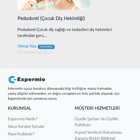
Pedodonti (Çocuk Diş Hekimliği)
Pedodonti Çocuk diş sağlığı ve tedavileri diş hekimleri
tarafından gerç...
Yılmaz Nas
KURUMSAL
01 Haziran Salı 18:28
İnternetin uçsuz bucaksız dünyasında bilgi kirliliğine maruz kalmadan,
yanlış bilgiler edinmeden, en doğru cevaplara en hızlı şekilde ulaşmak için
Expermio’da işin uzmanına sorun.
KURUMSAL
MÜŞTERİ HİZMETLERİ
Expermio Nedir?
Üyelik Şartları Ve Gizlilik
Politikası
Sıkça Sorulan Sorular
Kişisel Verilerin Korunması
Nasıl Kullanılır?
Kanunu (kvkk) Bildirimi