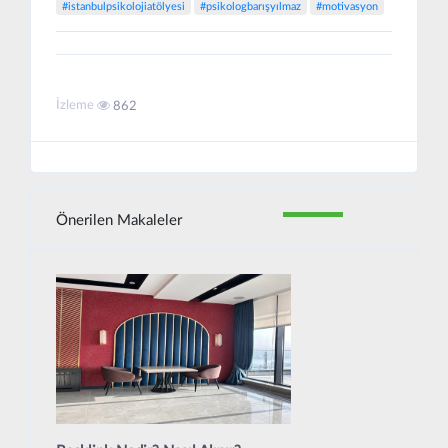
#istanbulpsikolojiatölyesi
#psikologbarışyılmaz
#motivasyon
İzleme
862
Önerilen Makaleler