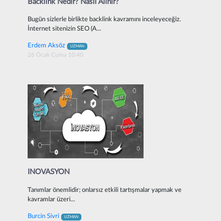
Backlink Nedir? Nasıl Alınır?
Bugün sizlerle birlikte backlink kavramını inceleyeceğiz.
İnternet sitenizin SEO (A...
Erdem Aksöz
UZMAN
26 Ocak Cuma 10:40
INOVASYON
Tanımlar önemlidir; onlarsız etkili tartışmalar yapmak ve
kavramlar üzeri...
Burcin Sivri
UZMAN