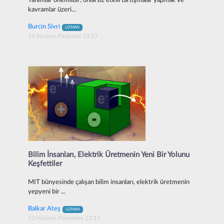
Tanımlar önemlidir; onlarsız etkili tartışmalar yapmak ve
kavramlar üzeri...
Burcin Sivri
UZMAN
14 Haziran Pazartesi 13:27
Bilim İnsanları, Elektrik Üretmenin Yeni Bir Yolunu
Keşfettiler
MIT bünyesinde çalışan bilim insanları, elektrik üretmenin
yepyeni bir ...
Balkar Ateş
UZMAN
10 Haziran Perşembe 12:11