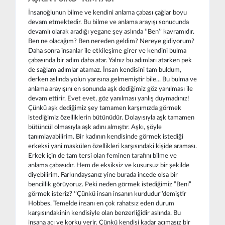
İnsanoğlunun bilme ve kendini anlama çabası çağlar boyu
devam etmektedir. Bu bilme ve anlama arayışı sonucunda
devamlı olarak aradığı yegane şey aslında ‘’Ben’’ kavramıdır.
Ben ne olacağım? Ben nereden geldim? Nereye gidiyorum?
Daha sonra insanlar ile etkileşime girer ve kendini bulma
çabasında bir adım daha atar. Yalnız bu adımları atarken pek
de sağlam adımlar atamaz. İnsan kendisini tam buldum,
derken aslında yolun yarısına gelmemiştir bile... Bu bulma ve
anlama arayışını en sonunda aşk dediğimiz göz yanılması ile
devam ettirir. Evet evet, göz yanılması yanlış duymadınız!
Çünkü aşk dediğimiz şey tamamen karşımızda görmek
istediğimiz özelliklerin bütünüdür. Dolayısıyla aşk tamamen
bütüncül olmasıyla aşk adını almıştır. Aşkı, şöyle
tanımlayabilirim. Bir kadının kendisinde görmek istediği
erkeksi yani maskülen özellikleri karşısındaki kişide araması.
Erkek için de tam tersi olan feminen tarafını bilme ve
anlama çabasıdır. Hem de eksiksiz ve kusursuz bir şekilde
diyebilirim. Farkındaysanız yine burada incede olsa bir
bencillik görüyoruz. Peki neden görmek istediğimiz “Beni”
görmek isteriz? ‘’Çünkü insan insanın kurdudur’’demiştir
Hobbes. Temelde insanı en çok rahatsız eden durum
karşısındakinin kendisiyle olan benzerliğidir aslında. Bu
insana acı ve korku verir. Çünkü kendisi kadar acımasız bir