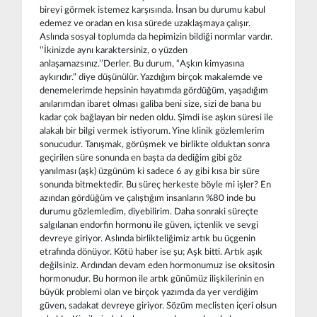
bireyi görmek istemez karşısında. İnsan bu durumu kabul
edemez ve oradan en kısa sürede uzaklaşmaya çalışır.
Aslında sosyal toplumda da hepimizin bildiği normlar vardır.
‘’İkinizde aynı karaktersiniz, o yüzden
anlaşamazsınız.’’Derler. Bu durum, “Aşkın kimyasına
aykırıdır.” diye düşünülür. Yazdığım birçok makalemde ve
denemelerimde hepsinin hayatımda gördüğüm, yaşadığım
anılarımdan ibaret olması galiba beni size, sizi de bana bu
kadar çok bağlayan bir neden oldu. Şimdi ise aşkın süresi ile
alakalı bir bilgi vermek istiyorum. Yine klinik gözlemlerim
sonucudur. Tanışmak, görüşmek ve birlikte olduktan sonra
geçirilen süre sonunda en başta da dediğim gibi göz
yanılması (aşk) üzgünüm ki sadece 6 ay gibi kısa bir süre
sonunda bitmektedir. Bu süreç herkeste böyle mi işler? En
azından gördüğüm ve çalıştığım insanların %80 inde bu
durumu gözlemledim, diyebilirim. Daha sonraki süreçte
salgılanan endorfin hormonu ile güven, içtenlik ve sevgi
devreye giriyor. Aslında birlikteliğimiz artık bu üçgenin
etrafında dönüyor. Kötü haber ise şu; Aşk bitti. Artık aşık
değilsiniz. Ardından devam eden hormonumuz ise oksitosin
hormonudur. Bu hormon ile artık günümüz ilişkilerinin en
büyük problemi olan ve birçok yazımda da yer verdiğim
güven, sadakat devreye giriyor. Sözüm meclisten içeri olsun