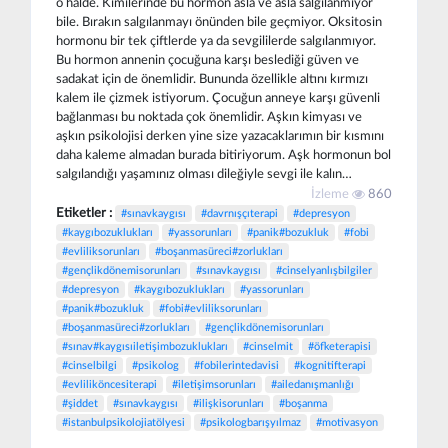
o halde. Kimilerinde bu hormon asla ve asla salgılanmıyor
bile. Bırakın salgılanmayı önünden bile geçmiyor. Oksitosin
hormonu bir tek çiftlerde ya da sevgililerde salgılanmıyor.
Bu hormon annenin çocuğuna karşı beslediği güven ve
sadakat için de önemlidir. Bununda özellikle altını kırmızı
kalem ile çizmek istiyorum. Çocuğun anneye karşı güvenli
bağlanması bu noktada çok önemlidir. Aşkın kimyası ve
aşkın psikolojisi derken yine size yazacaklarımın bir kısmını
daha kaleme almadan burada bitiriyorum. Aşk hormonun bol
salgılandığı yaşamınız olması dileğiyle sevgi ile kalın…
İzleme
860
Etiketler :
#sınavkaygısı
#davrnışçıterapi
#depresyon
#kaygıbozuklukları
#yassorunları
#panik#bozukluk
#fobi
#evliliksorunları
#boşanmasüreci#zorlukları
#gençlikdönemisorunları
#sınavkaygısı
#cinselyanlışbilgiler
#depresyon
#kaygıbozuklukları
#yassorunları
#panik#bozukluk
#fobi#evliliksorunları
#boşanmasüreci#zorlukları
#gençlikdönemisorunları
#sınav#kaygısıiletişimbozuklukları
#cinselmit
#öfketerapisi
#cinselbilgi
#psikolog
#fobilerintedavisi
#kognitifterapi
#evliliköncesiterapi
#iletişimsorunları
#ailedanışmanlığı
#şiddet
#sınavkaygısı
#ilişkisorunları
#boşanma
#istanbulpsikolojiatölyesi
#psikologbarışyılmaz
#motivasyon