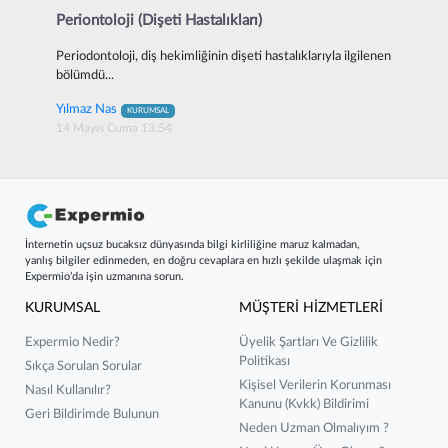
Periontoloji (Dişeti Hastalıkları)
Periodontoloji, diş hekimliğinin dişeti hastalıklarıyla ilgilenen
bölümdü...
Yılmaz Nas
KURUMSAL
14 Mayıs Cuma 13:54
İnternetin uçsuz bucaksız dünyasında bilgi kirliliğine maruz kalmadan,
yanlış bilgiler edinmeden, en doğru cevaplara en hızlı şekilde ulaşmak için
Expermio’da işin uzmanına sorun.
KURUMSAL
MÜŞTERİ HİZMETLERİ
Expermio Nedir?
Üyelik Şartları Ve Gizlilik
Politikası
Sıkça Sorulan Sorular
Kişisel Verilerin Korunması
Nasıl Kullanılır?
Kanunu (kvkk) Bildirimi
Geri Bildirimde Bulunun
Neden Uzman Olmalıyım ?