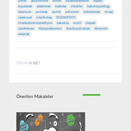
çiftler
aileveevlilik
evlilik
nişanlılıkdönemi
nişanlı
boşanmak
aldatılmak
kadınlar
erkekler
bakırköypsiklog
deprsyon
ayrılmak
ayrılık
anksiyete
onlineterapi
terapi
randevual
iyipsikolog
05335093575
istanbulpsikolojiatölyesi
bakırköy
incirli
empati
sözdinleme
ilişkiproblemleri
ilişkibozuklukları
dinlemek
anlamak
İzleme
887
Önerilen Makaleler