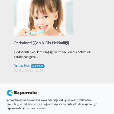
Pedodonti (Çocuk Diş Hekimliği)
Pedodonti Çocuk diş sağlığı ve tedavileri diş hekimleri
tarafından gerç...
Yılmaz Nas
KURUMSAL
01 Haziran Salı 18:28
İnternetin uçsuz bucaksız dünyasında bilgi kirliliğine maruz kalmadan,
yanlış bilgiler edinmeden, en doğru cevaplara en hızlı şekilde ulaşmak için
Expermio’da işin uzmanına sorun.