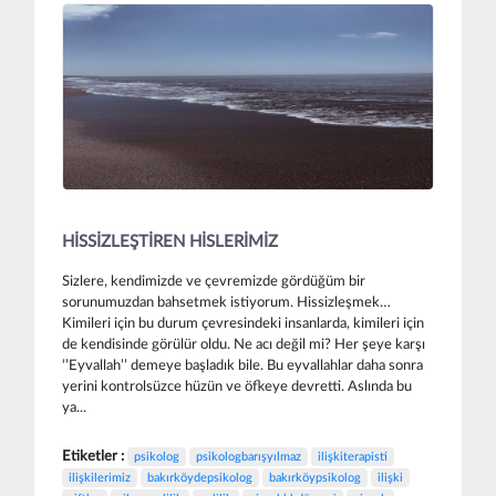
HİSSİZLEŞTİREN HİSLERİMİZ
Sizlere, kendimizde ve çevremizde gördüğüm bir
sorunumuzdan bahsetmek istiyorum. Hissizleşmek…
Kimileri için bu durum çevresindeki insanlarda, kimileri için
de kendisinde görülür oldu. Ne acı değil mi? Her şeye karşı
‘’Eyvallah’’ demeye başladık bile. Bu eyvallahlar daha sonra
yerini kontrolsüzce hüzün ve öfkeye devretti. Aslında bu
ya...
Etiketler :
psikolog
psikologbarışyılmaz
ilişkiterapisti
ilişkilerimiz
bakırköydepsikolog
bakırköypsikolog
ilişki